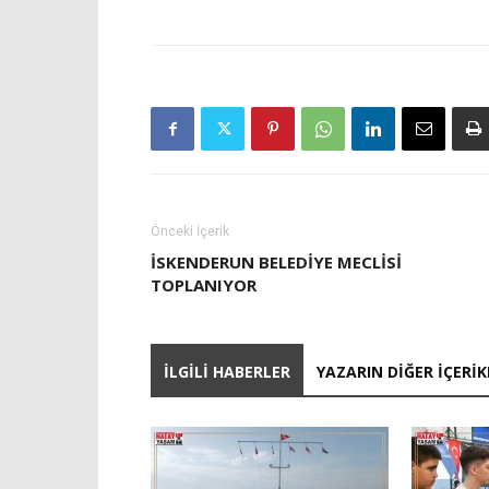
Önceki İçerik
İSKENDERUN BELEDİYE MECLİSİ
TOPLANIYOR
İLGILI HABERLER
YAZARIN DIĞER İÇERIK