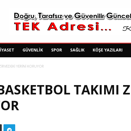
SIYASET
GÜVENLIK
SPOR
SAĞLIK
KÖŞE YAZILARI
ZİRVEDEKİ YERİNİ KORUYOR
BASKETBOL TAKIMI Z
YOR