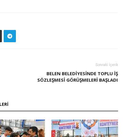
Sonraki İçerik
BELEN BELEDIYESINDE TOPLU İŞ
SÖZLEŞMESI GÖRÜŞMELERI BAŞLADI
LERI