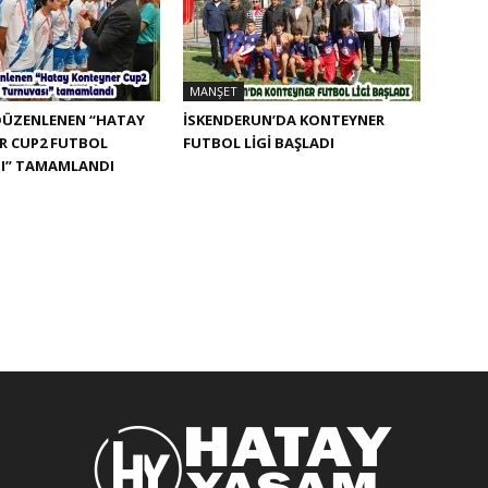
MANŞET
DÜZENLENEN “HATAY
İSKENDERUN’DA KONTEYNER
R CUP2 FUTBOL
FUTBOL LİGİ BAŞLADI
I” TAMAMLANDI