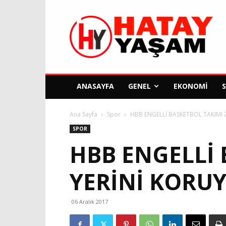
Hatay
Yaşam
Gazetesi
ANASAYFA
GENEL
EKONOMI
Ana Sayfa
Spor
HBB ENGELLİ BASKETBOL TAKIMI 
SPOR
HBB ENGELLİ 
YERİNİ KORU
06 Aralık 2017