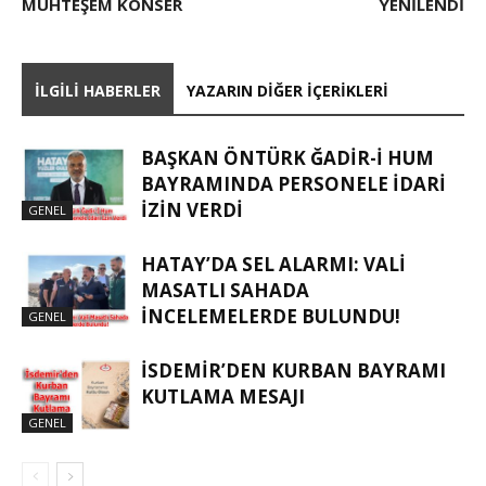
MUHTEŞEM KONSER
YENİLENDİ
İLGILI HABERLER
YAZARIN DIĞER İÇERIKLERI
BAŞKAN ÖNTÜRK ĞADIR-İ HUM
BAYRAMINDA PERSONELE İDARI
İZIN VERDI
GENEL
HATAY’DA SEL ALARMI: VALI
MASATLI SAHADA
İNCELEMELERDE BULUNDU!
GENEL
İSDEMIR’DEN KURBAN BAYRAMI
KUTLAMA MESAJI
GENEL