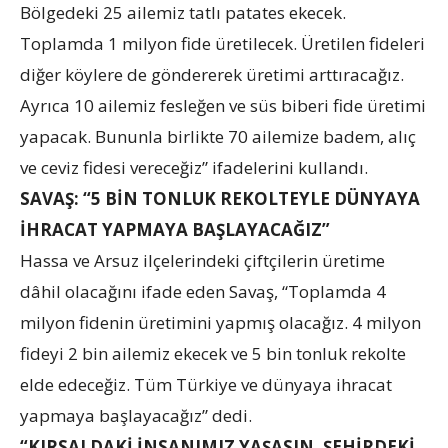
Bölgedeki 25 ailemiz tatlı patates ekecek.
Toplamda 1 milyon fide üretilecek. Üretilen fideleri
diğer köylere de göndererek üretimi arttıracağız.
Ayrıca 10 ailemiz fesleğen ve süs biberi fide üretimi
yapacak. Bununla birlikte 70 ailemize badem, alıç
ve ceviz fidesi vereceğiz” ifadelerini kullandı.
SAVAŞ: “5 BİN TONLUK REKOLTEYLE DÜNYAYA
İHRACAT YAPMAYA BAŞLAYACAĞIZ”
Hassa ve Arsuz ilçelerindeki çiftçilerin üretime
dâhil olacağını ifade eden Savaş, “Toplamda 4
milyon fidenin üretimini yapmış olacağız. 4 milyon
fideyi 2 bin ailemiz ekecek ve 5 bin tonluk rekolte
elde edeceğiz. Tüm Türkiye ve dünyaya ihracat
yapmaya başlayacağız” dedi.
“KIRSALDAKİ İNSANIMIZ YAŞASIN, ŞEHİRDEKİ