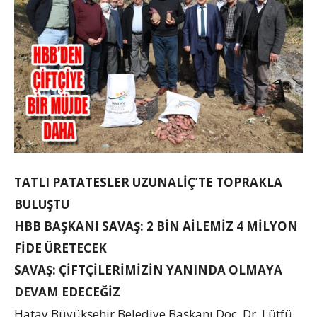
TATLI PATATESLER UZUNALİÇ’TE TOPRAKLA
BULUŞTU
HBB BAŞKANI SAVAŞ: 2 BİN AİLEMİZ 4 MİLYON
FİDE ÜRETECEK
SAVAŞ: ÇİFTÇİLERİMİZİN YANINDA OLMAYA
DEVAM EDECEĞİZ
Hatay Büyükşehir Belediye Başkanı Doç. Dr. Lütfü