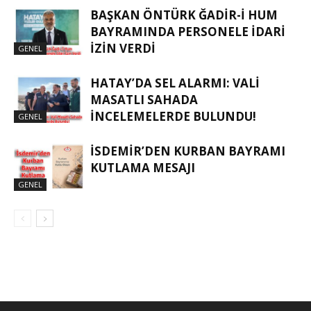
BAŞKAN ÖNTÜRK ĞADIR-İ HUM
BAYRAMINDA PERSONELE İDARI
İZIN VERDI
GENEL
HATAY’DA SEL ALARMI: VALI
MASATLI SAHADA
İNCELEMELERDE BULUNDU!
GENEL
İSDEMIR’DEN KURBAN BAYRAMI
KUTLAMA MESAJI
GENEL