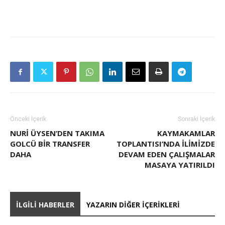
Önceki İçerik
Sonraki İçerik
NURI ÜYSEN’DEN TAKIMA
KAYMAKAMLAR
GOLCÜ BIR TRANSFER
TOPLANTISI’NDA İLIMIZDE
DAHA
DEVAM EDEN ÇALIŞMALAR
MASAYA YATIRILDI
İLGILI HABERLER
YAZARIN DIĞER İÇERIKLERI