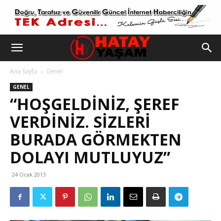
Ana Sayfa
Genel
GENEL
“HOŞGELDINIZ, ŞEREF
VERDINIZ. SIZLERI
BURADA GÖRMEKTEN
DOLAYI MUTLUYUZ”
24 Ocak 2013