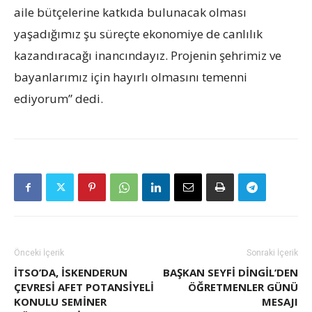
aile bütçelerine katkıda bulunacak olması
yaşadığımız şu süreçte ekonomiye de canlılık
kazandıracağı inancındayız. Projenin şehrimiz ve
bayanlarımız için hayırlı olmasını temenni
ediyorum” dedi.
Önceki İçerik
Sonraki İçerik
İTSO’DA, İSKENDERUN
BAŞKAN SEYFİ DİNGİL’DEN
ÇEVRESI AFET POTANSIYELI
ÖĞRETMENLER GÜNÜ
KONULU SEMINER
MESAJI