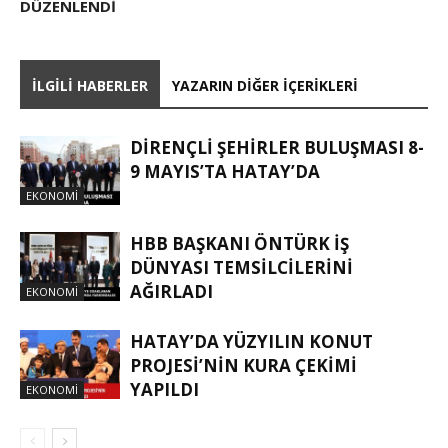
DÜZENLENDI
İLGILI HABERLER
YAZARIN DIĞER İÇERIKLERI
DİRENÇLİ ŞEHİRLER BULUŞMASI 8-
9 MAYIS’TA HATAY’DA
EKONOMI
HBB BAŞKANI ÖNTÜRK İŞ
DÜNYASI TEMSİLCİLERİNİ
AĞIRLADI
EKONOMI
HATAY’DA YÜZYILIN KONUT
PROJESİ’NİN KURA ÇEKİMİ
YAPILDI
EKONOMI