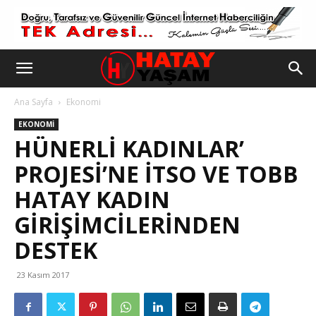
Ana Sayfa
Ekonomi
EKONOMI
HÜNERLI KADINLAR’
PROJESI’NE İTSO VE TOBB
HATAY KADIN
GIRIŞIMCILERINDEN
DESTEK
23 Kasım 2017