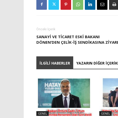
Önceki İçerik
SANAYI VE TICARET ESKI BAKANI
DÖNEN’DEN ÇELIK-IŞ SENDIKASINA ZIYAR
İLGILI HABERLER
YAZARIN DIĞER İÇERIK
GENEL
GENEL