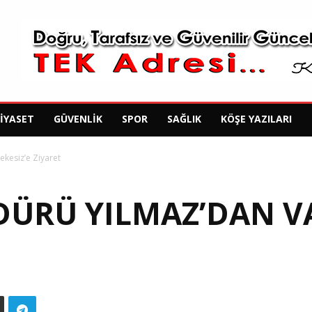
SIYASET
GÜVENLIK
SPOR
SAĞLIK
KÖŞE YAZILARI
Lekesiz’e Ziyaret
DÜRÜ YILMAZ’DAN VA