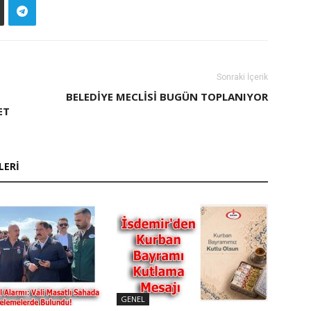
Sonraki İçerik
BELEDIYE MECLISI BUGÜN TOPLANIYOR
ET
LERI
GENEL