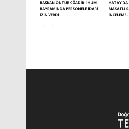
BAŞKAN ÖNTÜRK ĞADIR-İ HUM
HATAY’DA 
BAYRAMINDA PERSONELE İDARI
MASATLI 
İZIN VERDI
İNCELEME