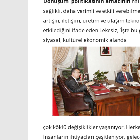
Dönüşüm’ politikasının amacının
hal
sağlıklı, daha verimli ve etkili verebil
artışın, iletişim, üretim ve ulaşım tekn
etkilediğini ifade eden Lekesiz, ‘İşte b
siyasal, kültürel ekonomik alanda
çok köklü değişiklikler yaşanıyor. Her
İnsanların ihtiyaçları çeşitleniyor, gele