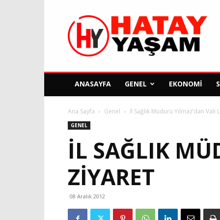
Hatay
Yaşam
Gazetesi
ANASAYFA
GENEL
EKONOMI
Ana Sayfa
Genel
İl Sağlık Müdürü Yılmaz’dan Vali 
GENEL
İL SAĞLIK MÜ
ZIYARET
08 Aralık 2012