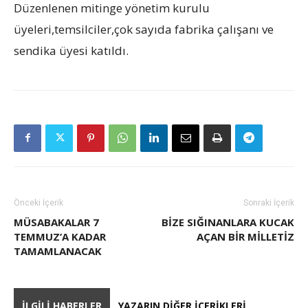
Düzenlenen mitinge yönetim kurulu
üyeleri,temsilciler,çok sayıda fabrika çalışanı ve
sendika üyesi katıldı.
Önceki İçerik
Sonraki İçerik
MÜSABAKALAR 7
BIZE SIĞINANLARA KUCAK
TEMMUZ’A KADAR
AÇAN BIR MILLETIZ
TAMAMLANACAK
İLGILI HABERLER
YAZARIN DIĞER İÇERIKLERI