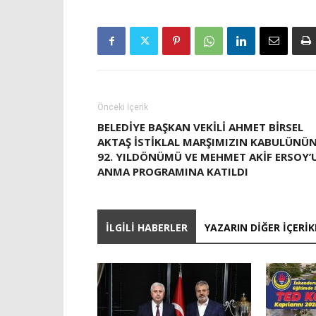
Önceki İçerik
BELEDIYE BAŞKAN VEKILI AHMET BIRSEL
AKTAŞ İSTIKLAL MARŞIMIZIN KABULÜNÜ
92. YILDÖNÜMÜ VE MEHMET AKIF ERSOY’
ANMA PROGRAMINA KATILDI
İLGILI HABERLER
YAZARIN DIĞER İÇERIK