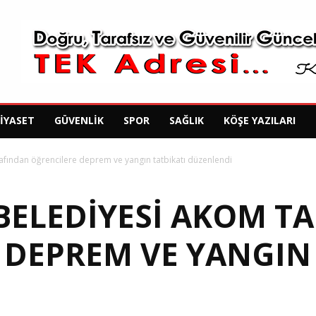
SIYASET
GÜVENLIK
SPOR
SAĞLIK
KÖŞE YAZILARI
fından öğrencilere deprem ve yangın tatbikatı düzenlendi
BELEDIYESI AKOM T
 DEPREM VE YANGIN 