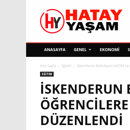
Hatay
Yaşam
Gazetesi
ANASAYFA
GENEL
EKONOMI
Ana Sayfa
Eğitim
İskenderun Belediyesi AKOM tara
EĞITIM
İSKENDERUN 
ÖĞRENCILERE
DÜZENLENDI