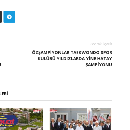
Sonraki İçerik
ÖZŞAMPIYONLAR TAEKWONDO SPOR
N
KULÜBÜ YILDIZLARDA YINE HATAY
U
ŞAMPIYONU
LERI