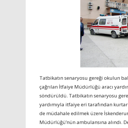
Tatbikatın senaryosu gereği okulun ba
çağrılan İtfaiye Müdürlüğü aracı yardı
söndürüldü. Tatbikatın senaryosu gereğ
yardımıyla itfaiye eri tarafından kurtar
de müdahale edilmek üzere İskenderun T
Müdürlüğü’nün ambulansına alındı. Dep