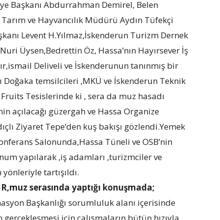
ye Başkanı Abdurrahman Demirel, Belen
a Tarım ve Hayvancılık Müdürü Aydın Tüfekçi
aşkanı Levent H.Yılmaz,İskenderun Turizm Dernek
uri Üysen,Bedrettin Öz, Hassa’nın Hayırsever İş
,ismail Deliveli ve İskenderunun tanınmış bir
 Doğaka temsilcileri ,MKÜ ve İskenderun Teknik
s Fruits Tesislerinde ki , sera da muz hasadı
nin açılacağı güzergah ve Hassa Organize
dıçlı Ziyaret Tepe’den kuş bakışı gözlendi.Yemek
onferans Salonunda,Hassa Tüneli ve OSB’nin
um yapılarak ,iş adamları ,turizmciler ve
önleriyle tartışıldı.
İR,muz serasında yaptığı konuşmada;
nasyon Başkanlığı sorumluluk alanı içerisinde
gerçekleşmesi için çalışmaların bütün hızıyla