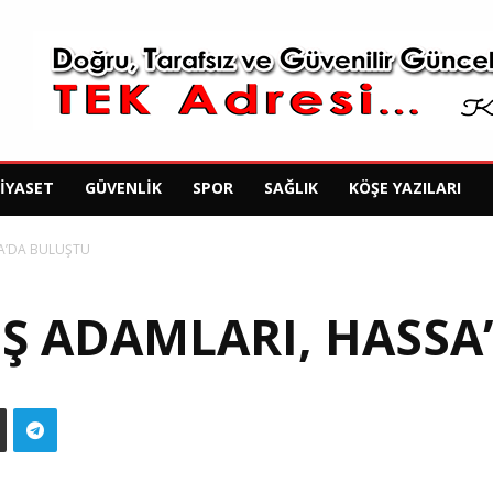
SIYASET
GÜVENLIK
SPOR
SAĞLIK
KÖŞE YAZILARI
SA’DA BULUŞTU
İŞ ADAMLARI, HASSA