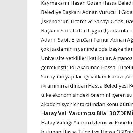
Kaymakamı Hasan Gözen,Hassa Beledi
Belediye Başkanı Adnan Vurucu İl Gıd
,İskenderun Ticaret ve Sanayi Odası B
Başkanı Sabahattin Uygun,İş adamları N
Adamı Sabit Eren,Can Temur,Adnan Ağır
çok işadamının yanında oda başkanları
Üniversite yetkilileri katıldılar. Amano
gerçekleştirildi.Akabinde Hassa Tüneli
Sanayinin yapılacağı volkanik arazi ,Ar
ikramının ardından Hassa Belediyesi K
ülke ekonomisindeki önemini içeren sun
akademisyenler tarafından konu bütün y
Hatay Vali Yardımcısı Bilal BOZDEM
Hatay Valiliği Yatırım İzleme ve Koordi
bulunan Hassa Tüneli ve Hassa OSB’nin 