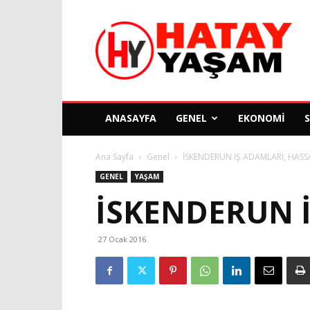
Hatay
Yaşam
Gazetesi
ANASAYFA
GENEL
EKONOMI
Ana Sayfa
Genel
İSKENDERUN İŞ ADAMLARI, HAS
GENEL
YAŞAM
İSKENDERUN 
27 Ocak 2016