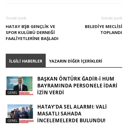
Önceki İçerik
Sonraki İçerik
HATAY BŞB GENÇLİK VE
BELEDIYE MECLISI
SPOR KULÜBÜ DERNEĞİ
TOPLANDI
FAALİYETLERİNE BAŞLADI
İLGILI HABERLER
YAZARIN DIĞER İÇERIKLERI
BAŞKAN ÖNTÜRK ĞADIR-İ HUM
BAYRAMINDA PERSONELE İDARI
İZIN VERDI
GENEL
HATAY’DA SEL ALARMI: VALI
MASATLI SAHADA
İNCELEMELERDE BULUNDU!
GENEL