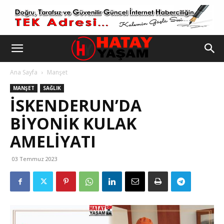
Ana Sayfa
Manşet
MANŞET
SAĞLIK
İSKENDERUN’DA
BİYONİK KULAK
AMELİYATI
03 Temmuz 2023