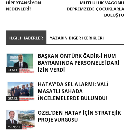
HIPERTANSIYON
MUTLULUK VAGONU
NEDENLERI?
DEPREMZEDE ÇOCUKLARLA
BULUŞTU
İLGILI HABERLER
YAZARIN DIĞER İÇERIKLERI
BAŞKAN ÖNTÜRK ĞADIR-İ HUM
BAYRAMINDA PERSONELE İDARI
İZIN VERDI
GENEL
HATAY’DA SEL ALARMI: VALI
MASATLI SAHADA
İNCELEMELERDE BULUNDU!
GENEL
ÖZEL’DEN HATAY İÇIN STRATEJIK
PROJE VURGUSU
MANŞET