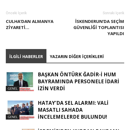
Önceki İçerik
Sonraki İçerik
CULHA’DAN ALMANYA
İSKENDERUN’DA SEÇIM
ZIYARETI…
GÜVENLIĞI TOPLANTISI
YAPILDI
İLGILI HABERLER
YAZARIN DIĞER İÇERIKLERI
BAŞKAN ÖNTÜRK ĞADIR-İ HUM
BAYRAMINDA PERSONELE İDARI
İZIN VERDI
GENEL
HATAY’DA SEL ALARMI: VALI
MASATLI SAHADA
İNCELEMELERDE BULUNDU!
GENEL