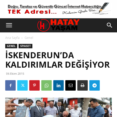
Ana Sayfa
Genel
GENEL
SIYASET
İSKENDERUN’DA
KALDIRIMLAR DEĞIŞIYOR
06 Ekim 2015