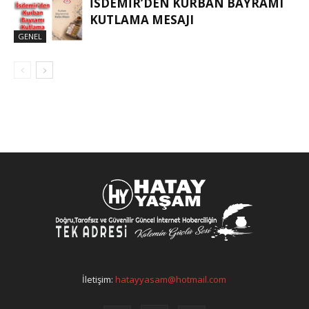
İSDEMIR’DEN KURBAN BAYRAMI
KUTLAMA MESAJI
GENEL
İletişim:
hatayyasam@hotmail.com