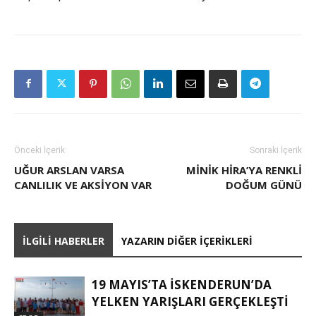
Önceki İçerik
Sonraki İçerik
UĞUR ARSLAN VARSA
MINIK HIRA’YA RENKLI
CANLILIK VE AKSİYON VAR
DOĞUM GÜNÜ
İLGILI HABERLER
YAZARIN DIĞER İÇERIKLERI
19 MAYIS’TA İSKENDERUN’DA
YELKEN YARIŞLARI GERÇEKLEŞTI