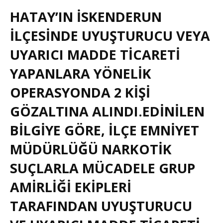
HATAY’IN İSKENDERUN
ILÇESINDE UYUŞTURUCU VEYA
UYARICI MADDE TICARETI
YAPANLARA YÖNELIK
OPERASYONDA 2 KIŞI
GÖZALTINA ALINDI.EDINILEN
BILGIYE GÖRE, İLÇE EMNIYET
MÜDÜRLÜĞÜ NARKOTIK
SUÇLARLA MÜCADELE GRUP
AMIRLIĞI EKIPLERI
TARAFINDAN UYUŞTURUCU