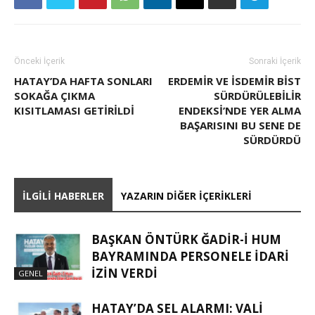
Önceki İçerik
Sonraki İçerik
HATAY’DA HAFTA SONLARI
ERDEMIR VE İSDEMIR BİST
SOKAĞA ÇIKMA
SÜRDÜRÜLEBILIR
KISITLAMASI GETİRİLDİ
ENDEKSI’NDE YER ALMA
BAŞARISINI BU SENE DE
SÜRDÜRDÜ
İLGILI HABERLER
YAZARIN DIĞER İÇERIKLERI
BAŞKAN ÖNTÜRK ĞADIR-İ HUM
BAYRAMINDA PERSONELE İDARI
İZIN VERDI
GENEL
HATAY’DA SEL ALARMI: VALI