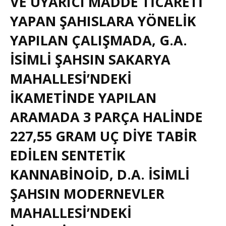
VE
UYARICI MADDE
TICARETI
YAPAN ŞAHISLARA YÖNELIK
YAPILAN ÇALIŞMADA, G.A.
ISIMLI ŞAHSIN SAKARYA
MAHALLESI’NDEKI
IKAMETINDE YAPILAN
ARAMADA 3 PARÇA HALINDE
227,55 GRAM UÇ DIYE TABIR
EDILEN SENTETIK
KANNABINOID, D.A. ISIMLI
ŞAHSIN MODERNEVLER
MAHALLESI’NDEKI