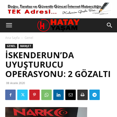
Ana Sayfa
Genel
GENEL
MANŞET
İSKENDERUN’DA
UYUŞTURUCU
OPERASYONU: 2 GÖZALTI
08 Aralık 2020