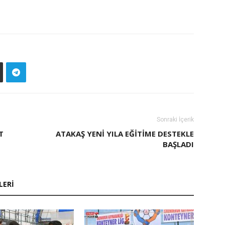
Sonraki İçerik
T
ATAKAŞ YENI YILA EĞITIME DESTEKLE
BAŞLADI
LERI