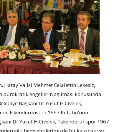
, Hatay Valisi Mehmet Celalettin Lekesiz,
n bürokratik engellerin aşılması konusunda
Belediye Başkanı Dr.Yusuf H.Civelek,
indi. İskenderunspor 1967 Kulübü’nün
şkanı Dr.Yusuf H.Civelek, “İskenderunspor 1967
enderunlu hemşehrilerimizde bir kırgınlık var.