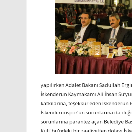
yapılırken Adalet Bakanı Sadullah Ergin
İskenderun Kaymakamı Ali İhsan Su’yu
katkılarına, teşekkür eden İskenderun 
İskenderunspor’un sorunlarına da değ
sorunlarına parantez açan Belediye Ba
Kulübü’ndeki bir zaafiyetten dolayı İsk