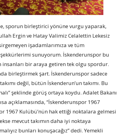
e, sporun birleştirici yönüne vurgu yaparak,
llah Ergin ve Hatay Valimiz Celalettin Lekesiz
esirgemeyen işadamlarımıza ve tüm
teşekkürlerimi sunuyorum. İskenderunspor bu
insanları bir araya getiren tek olgu spordur.
nda birleştirmek şart. İskenderunspor sadece
 takımı değil, bütün İskenderun’un takımı. Bu
malı” şeklinde görüş ortaya koydu. Adalet Bakanı
 kısa açıklamasında, “İskenderunspor 1967
or 1967 Kulübü’nün hak ettiği noktalara gelmesi
erekse mevcut takımın daha iyi noktaya
pmalıyız bunları konuşacağız” dedi. Yemekli