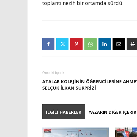
toplantı nezih bir ortamda sürdü.
Önceki İçerik
ATALAR KOLEJININ ÖĞRENCILERINE AHME
SELÇUK İLKAN SÜRPRIZI
İLGILI HABERLER
YAZARIN DIĞER İÇERIK