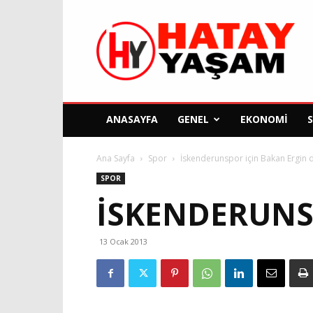
Hatay
Yaşam
Gazetesi
ANASAYFA
GENEL
EKONOMI
Ana Sayfa
Spor
İskenderunspor için Bakan Ergin
SPOR
İSKENDERUNS
13 Ocak 2013