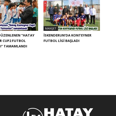
MANŞET
DÜZENLENEN “HATAY
İSKENDERUN’DA KONTEYNER
R CUP2 FUTBOL
FUTBOL LİGİ BAŞLADI
I” TAMAMLANDI