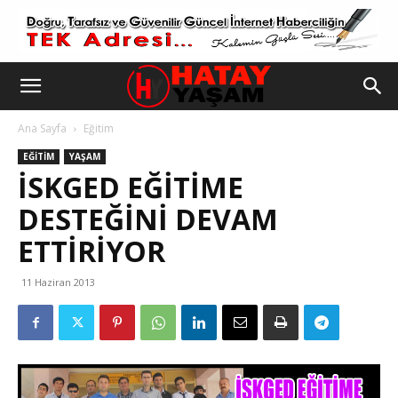
Ana Sayfa
Eğitim
EĞITIM
YAŞAM
İSKGED EĞİTİME
DESTEĞİNİ DEVAM
ETTİRİYOR
11 Haziran 2013