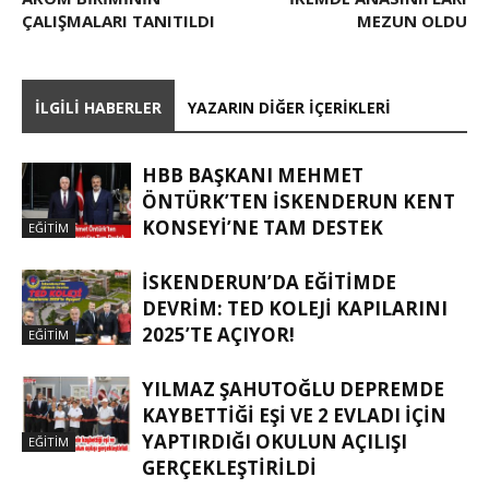
ÇALIŞMALARI TANITILDI
MEZUN OLDU
İLGILI HABERLER
YAZARIN DIĞER İÇERIKLERI
HBB BAŞKANI MEHMET
ÖNTÜRK’TEN İSKENDERUN KENT
KONSEYI’NE TAM DESTEK
EĞITIM
İSKENDERUN’DA EĞITIMDE
DEVRIM: TED KOLEJI KAPILARINI
2025’TE AÇIYOR!
EĞITIM
YILMAZ ŞAHUTOĞLU DEPREMDE
KAYBETTIĞI EŞI VE 2 EVLADI IÇIN
YAPTIRDIĞI OKULUN AÇILIŞI
EĞITIM
GERÇEKLEŞTIRILDI