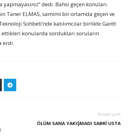
hata yapmayasınız” dedi. Bahsi geçen konuları
 Emin Taner ELMAS, samimi bir ortamda geçen ve
eknoloji Sohbeti’nde katılımcılar birlikte Gantt
ettikleri konularda sordukları soruların
 erdi.
Sonraki İçerik
ÖLÜM SANA YAKIŞMADI SABRI USTA
I