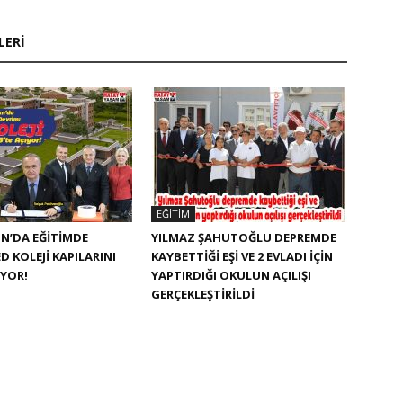
LERI
EĞITIM
N’DA EĞITIMDE
YILMAZ ŞAHUTOĞLU DEPREMDE
D KOLEJI KAPILARINI
KAYBETTIĞI EŞI VE 2 EVLADI IÇIN
IYOR!
YAPTIRDIĞI OKULUN AÇILIŞI
GERÇEKLEŞTIRILDI