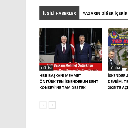
İLGILI HABERLER
YAZARIN DIĞER İÇERIK
EĞITIM
EĞITIM
HBB BAŞKANI MEHMET
İSKENDERU
ÖNTÜRK’TEN İSKENDERUN KENT
DEVRIM: TE
KONSEYI’NE TAM DESTEK
2025’TE AÇ