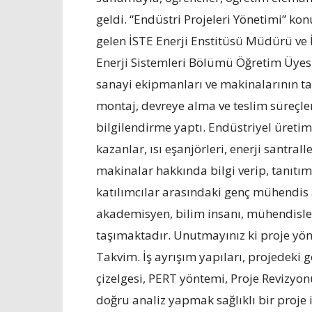
geldi. “Endüstri Projeleri Yönetimi” ko
gelen İSTE Enerji Enstitüsü Müdürü ve 
Enerji Sistemleri Bölümü Öğretim Üyesi 
sanayi ekipmanları ve makinalarının tas
montaj, devreye alma ve teslim süreçle
bilgilendirme yaptı. Endüstriyel üretime
kazanlar, ısı eşanjörleri, enerji santrall
makinalar hakkında bilgi verip, tanıtı
katılımcılar arasındaki genç mühendis a
akademisyen, bilim insanı, mühendisler
taşımaktadır. Unutmayınız ki proje yöne
Takvim. İş ayrışım yapıları, projedeki gö
çizelgesi, PERT yöntemi, Proje Revizyo
doğru analiz yapmak sağlıklı bir proje 