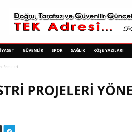
SIYASET
GÜVENLIK
SPOR
SAĞLIK
KÖŞE YAZILARI
mi Semineri
STRI PROJELERI YÖN