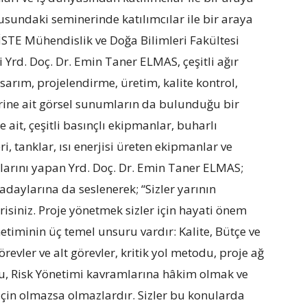
nusundaki seminerinde katılımcılar ile bir araya
İSTE Mühendislik ve Doğa Bilimleri Fakültesi
Yrd. Doç. Dr. Emin Taner ELMAS, çeşitli ağır
arım, projelendirme, üretim, kalite kontrol,
rine ait görsel sunumların da bulunduğu bir
 ait, çeşitli basınçlı ekipmanlar, buharlı
eri, tanklar, ısı enerjisi üreten ekipmanlar ve
mlarını yapan Yrd. Doç. Dr. Emin Taner ELMAS;
daylarına da seslenerek; “Sizler yarının
isiniz. Proje yönetmek sizler için hayati önem
timinin üç temel unsuru vardır: Kalite, Bütçe ve
revler ve alt görevler, kritik yol metodu, proje ağ
nu, Risk Yönetimi kavramlarına hâkim olmak ve
için olmazsa olmazlardır. Sizler bu konularda