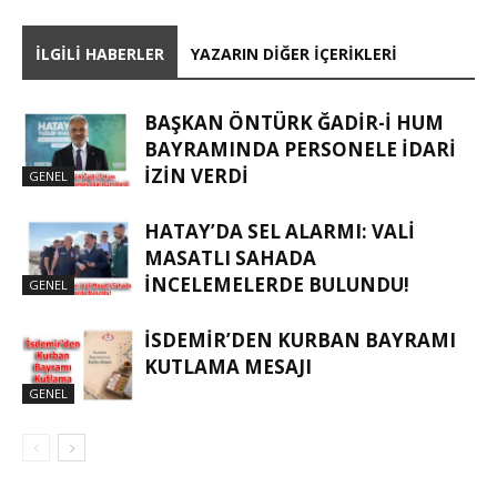
İLGILI HABERLER
YAZARIN DIĞER İÇERIKLERI
BAŞKAN ÖNTÜRK ĞADIR-İ HUM
BAYRAMINDA PERSONELE İDARI
İZIN VERDI
GENEL
HATAY’DA SEL ALARMI: VALI
MASATLI SAHADA
İNCELEMELERDE BULUNDU!
GENEL
İSDEMIR’DEN KURBAN BAYRAMI
KUTLAMA MESAJI
GENEL