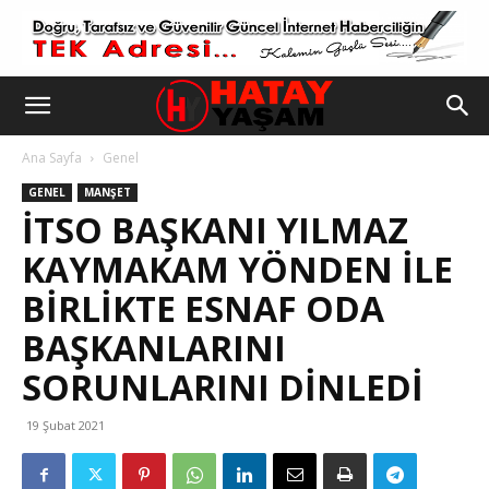
Ana Sayfa
Genel
GENEL
MANŞET
İTSO BAŞKANI YILMAZ
KAYMAKAM YÖNDEN ILE
BIRLIKTE ESNAF ODA
BAŞKANLARINI
SORUNLARINI DINLEDI
19 Şubat 2021