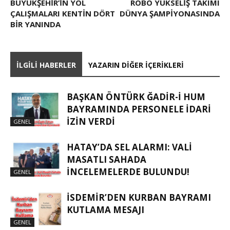
BÜYÜKŞEHİR’İN YOL
ROBO YÜKSELİŞ TAKIMI
ÇALIŞMALARI KENTİN DÖRT
DÜNYA ŞAMPİYONASINDA
BİR YANINDA
İLGILI HABERLER
YAZARIN DIĞER İÇERIKLERI
BAŞKAN ÖNTÜRK ĞADIR-İ HUM
BAYRAMINDA PERSONELE İDARI
İZIN VERDI
GENEL
HATAY’DA SEL ALARMI: VALI
MASATLI SAHADA
İNCELEMELERDE BULUNDU!
GENEL
İSDEMIR’DEN KURBAN BAYRAMI
KUTLAMA MESAJI
GENEL