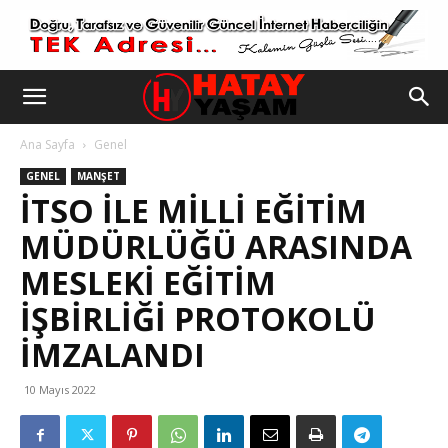
Ana Sayfa
Genel
GENEL
MANŞET
İTSO ILE MILLI EĞITIM
MÜDÜRLÜĞÜ ARASINDA
MESLEKI EĞITIM
İŞBIRLIĞI PROTOKOLÜ
İMZALANDI
10 Mayıs 2022