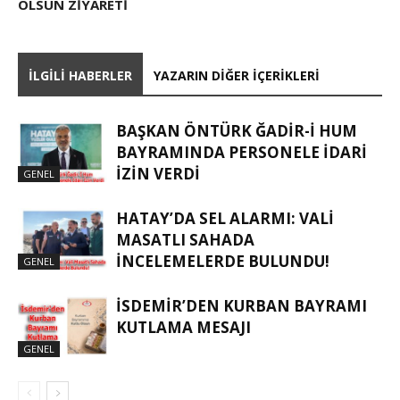
OLSUN ZIYARETI
İLGILI HABERLER
YAZARIN DIĞER İÇERIKLERI
BAŞKAN ÖNTÜRK ĞADIR-İ HUM
BAYRAMINDA PERSONELE İDARI
İZIN VERDI
GENEL
HATAY’DA SEL ALARMI: VALI
MASATLI SAHADA
İNCELEMELERDE BULUNDU!
GENEL
İSDEMIR’DEN KURBAN BAYRAMI
KUTLAMA MESAJI
GENEL