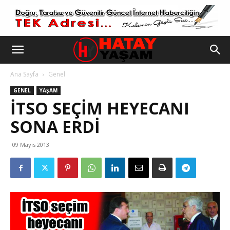
Ana Sayfa
Genel
GENEL
YAŞAM
İTSO SEÇIM HEYECANI
SONA ERDI
09 Mayıs 2013