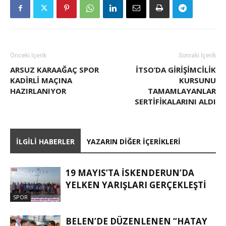
Önceki İçerik
Sonraki İçerik
ARSUZ KARAAĞAÇ SPOR
İTSO’DA GIRIŞIMCILIK
KADİRLİ MAÇINA
KURSUNU
HAZIRLANIYOR
TAMAMLAYANLAR
SERTIFIKALARINI ALDI
İLGILI HABERLER
YAZARIN DIĞER İÇERIKLERI
19 MAYIS’TA İSKENDERUN’DA
YELKEN YARIŞLARI GERÇEKLEŞTI
SPOR
BELEN’DE DÜZENLENEN “HATAY