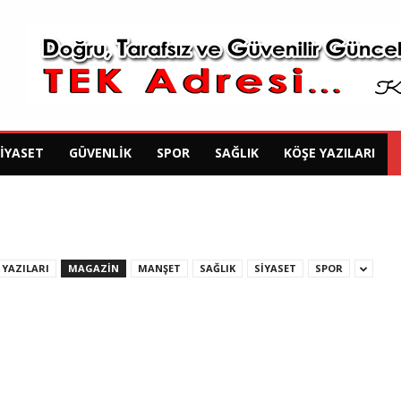
SIYASET
GÜVENLIK
SPOR
SAĞLIK
KÖŞE YAZILARI
 YAZILARI
MAGAZIN
MANŞET
SAĞLIK
SIYASET
SPOR