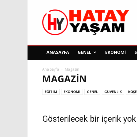
Hatay
Yaşam
Gazetesi
ANASAYFA
GENEL
EKONOMI
Ana Sayfa
Magazin
MAGAZIN
EĞITIM
EKONOMI
GENEL
GÜVENLIK
KÖŞE
Gösterilecek bir içerik yok