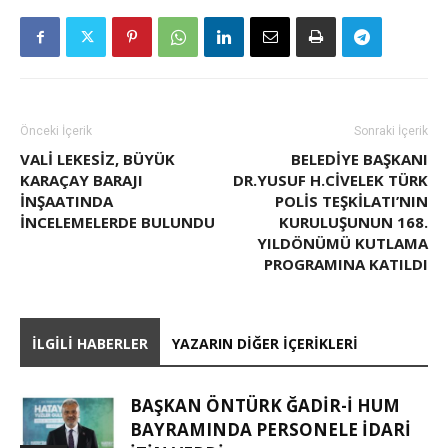
Önceki İçerik
Sonraki İçerik
VALI LEKESIZ, BÜYÜK
BELEDIYE BAŞKANI
KARAÇAY BARAJI
DR.YUSUF H.CIVELEK TÜRK
İNŞAATINDA
POLIS TEŞKILATI’NIN
İNCELEMELERDE BULUNDU
KURULUŞUNUN 168.
YILDÖNÜMÜ KUTLAMA
PROGRAMINA KATILDI
İLGILI HABERLER
YAZARIN DIĞER İÇERIKLERI
BAŞKAN ÖNTÜRK ĞADIR-İ HUM
BAYRAMINDA PERSONELE İDARI