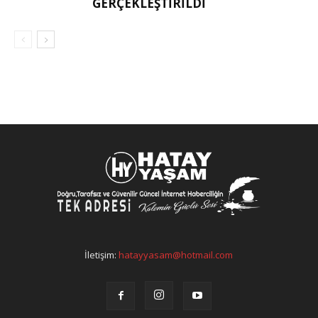
GERÇEKLEŞTIRILDI
İletişim:
hatayyasam@hotmail.com