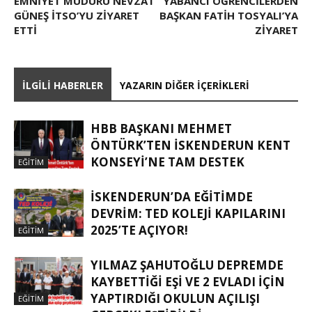
EMNIYET MÜDÜRÜ NEVZAT
YABANCI ÖĞRENCİLERDEN
GÜNEŞ İTSO’YU ZIYARET
BAŞKAN FATİH TOSYALI’YA
ETTI
ZİYARET
İLGILI HABERLER
YAZARIN DIĞER İÇERIKLERI
HBB BAŞKANI MEHMET
ÖNTÜRK’TEN İSKENDERUN KENT
KONSEYI’NE TAM DESTEK
EĞITIM
İSKENDERUN’DA EĞITIMDE
DEVRIM: TED KOLEJI KAPILARINI
2025’TE AÇIYOR!
EĞITIM
YILMAZ ŞAHUTOĞLU DEPREMDE
KAYBETTIĞI EŞI VE 2 EVLADI IÇIN
YAPTIRDIĞI OKULUN AÇILIŞI
EĞITIM