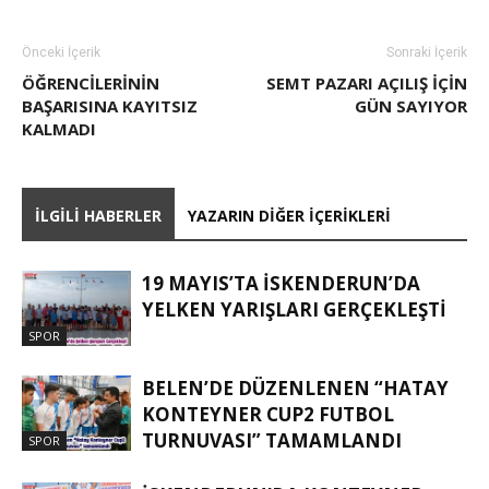
Önceki İçerik
Sonraki İçerik
ÖĞRENCILERININ
SEMT PAZARI AÇILIŞ IÇIN
BAŞARISINA KAYITSIZ
GÜN SAYIYOR
KALMADI
İLGILI HABERLER
YAZARIN DIĞER İÇERIKLERI
19 MAYIS’TA İSKENDERUN’DA
YELKEN YARIŞLARI GERÇEKLEŞTI
SPOR
BELEN’DE DÜZENLENEN “HATAY
KONTEYNER CUP2 FUTBOL
TURNUVASI” TAMAMLANDI
SPOR