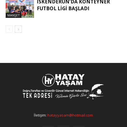
İSKENDERUN’DA KONTEYNER
FUTBOL LİGİ BAŞLADI
MANŞET
İletişim:
hatayyasam@hotmail.com