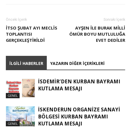
Önceki İçerik
Sonraki İçerik
İTSO ŞUBAT AYI MECLIS
AYŞEN ILE BURAK MILLI
TOPLANTISI
ÖMÜR BOYU MUTLULUĞA
GERÇEKLEŞTIRILDI
EVET DEDILER
İLGILI HABERLER
YAZARIN DIĞER İÇERIKLERI
İSDEMIR’DEN KURBAN BAYRAMI
KUTLAMA MESAJI
GENEL
İSKENDERUN ORGANIZE SANAYI
BÖLGESI KURBAN BAYRAMI
KUTLAMA MESAJI
GENEL