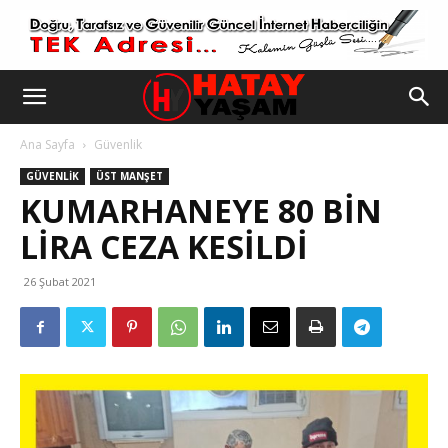
Ana Sayfa
Güvenlik
GÜVENLIK
ÜST MANŞET
KUMARHANEYE 80 BIN
LIRA CEZA KESILDI
26 Şubat 2021