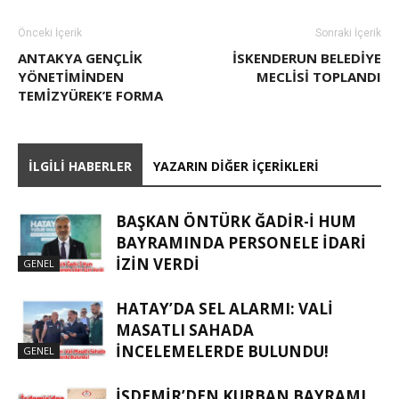
Önceki İçerik
Sonraki İçerik
ANTAKYA GENÇLİK
İSKENDERUN BELEDİYE
YÖNETİMİNDEN
MECLİSİ TOPLANDI
TEMİZYÜREK’E FORMA
İLGILI HABERLER
YAZARIN DIĞER İÇERIKLERI
BAŞKAN ÖNTÜRK ĞADIR-İ HUM
BAYRAMINDA PERSONELE İDARI
İZIN VERDI
GENEL
HATAY’DA SEL ALARMI: VALI
MASATLI SAHADA
İNCELEMELERDE BULUNDU!
GENEL
İSDEMIR’DEN KURBAN BAYRAMI