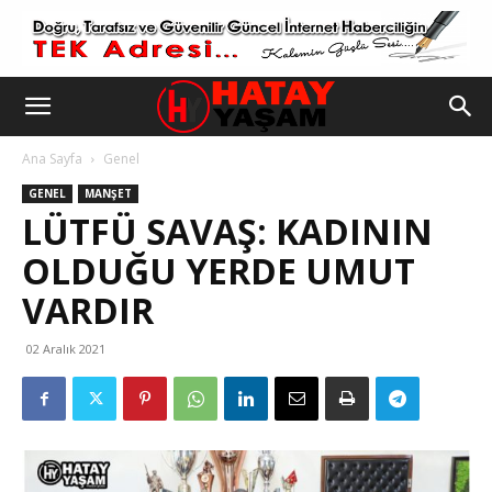
Ana Sayfa
Genel
GENEL
MANŞET
LÜTFÜ SAVAŞ: KADININ
OLDUĞU YERDE UMUT
VARDIR
02 Aralık 2021