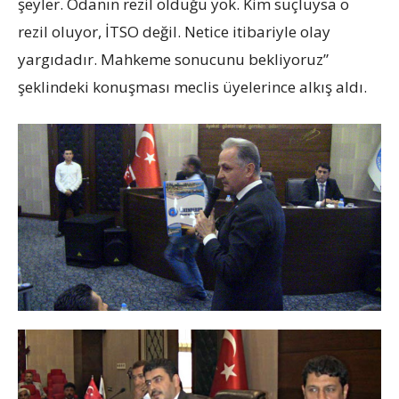
şeyler. Odanın rezil olduğu yok. Kim suçluysa o
rezil oluyor, İTSO değil. Netice itibariyle olay
yargıdadır. Mahkeme sonucunu bekliyoruz”
şeklindeki konuşması meclis üyelerince alkış aldı.