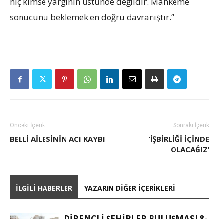
hiç kimse yargının üstünde değildir. Mahkeme
sonucunu beklemek en doğru davranıştır.”
Önceki İçerik
Sonraki İçerik
BELLI AILESININ ACI KAYBI
‘İŞBİRLİĞİ İÇİNDE
OLACAĞIZ’
İLGILI HABERLER
YAZARIN DIĞER İÇERIKLERI
DİRENÇLİ ŞEHİRLER BULUŞMASI 8-