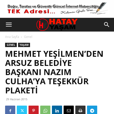
Ana Sayfa
Genel
GENEL
YAŞAM
MEHMET YEŞILMEN’DEN
ARSUZ BELEDIYE
BAŞKANI NAZIM
CULHA’YA TEŞEKKÜR
PLAKETI
29 Haziran 2015