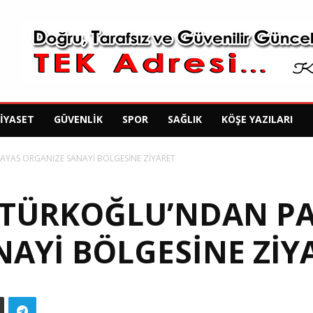
SIYASET
GÜVENLIK
SPOR
SAĞLIK
KÖŞE YAZILARI
PAYAS ORGANİZE SANAYİ BÖLGESİNE ZİYARET
İ TÜRKOĞLU’NDAN P
AYİ BÖLGESİNE ZİY