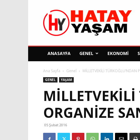
Hatay
Yaşam
Gazetesi
ANASAYFA
GENEL
EKONOMI
Ana Sayfa
Genel
MİLLETVEKİLİ TÜRKOĞLU’NDAN 
GENEL
YAŞAM
MİLLETVEKİL
ORGANİZE SAN
05 Şubat 2016