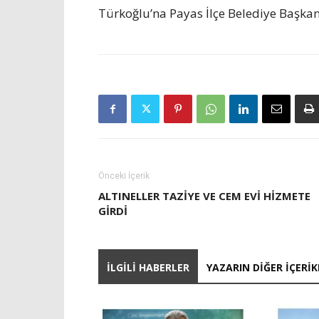
Türkoğlu’na Payas İlçe Belediye Başkanı 
Önceki İçerik
ALTINELLER TAZİYE VE CEM EVİ HİZMETE
GİRDİ
İLGILI HABERLER
YAZARIN DIĞER İÇERIK