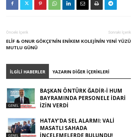
Önceki İçerik
Sonraki İçerik
ELIF & ONUR GÖKÇE’NIN EN
İKEM KOLEJİNİN YENİ YÜZÜ
MUTLU GÜNÜ
İLGILI HABERLER
YAZARIN DIĞER İÇERIKLERI
BAŞKAN ÖNTÜRK ĞADIR-İ HUM
BAYRAMINDA PERSONELE İDARI
İZIN VERDI
GENEL
HATAY’DA SEL ALARMI: VALI
MASATLI SAHADA
İNCELEMELERDE BULUNDU!
GENEL