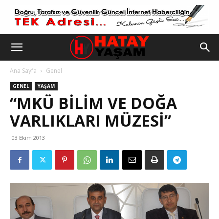
Ana Sayfa
Genel
GENEL
YAŞAM
“MKÜ BILIM VE DOĞA
VARLIKLARI MÜZESI”
03 Ekim 2013