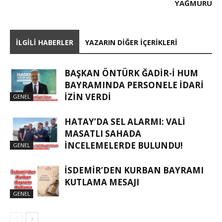
YAĞMURU
İLGILI HABERLER
YAZARIN DIĞER İÇERIKLERI
BAŞKAN ÖNTÜRK ĞADIR-İ HUM
BAYRAMINDA PERSONELE İDARI
İZIN VERDI
GENEL
HATAY’DA SEL ALARMI: VALI
MASATLI SAHADA
İNCELEMELERDE BULUNDU!
GENEL
İSDEMIR’DEN KURBAN BAYRAMI
KUTLAMA MESAJI
GENEL