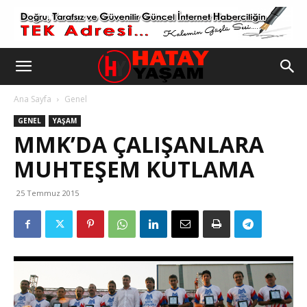
Ana Sayfa
Genel
GENEL
YAŞAM
MMK’DA ÇALIŞANLARA
MUHTEŞEM KUTLAMA
25 Temmuz 2015