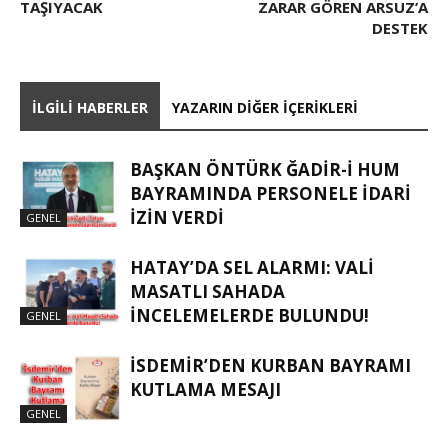
TAŞIYACAK
ZARAR GÖREN ARSUZ’A
DESTEK
İLGILI HABERLER
YAZARIN DIĞER İÇERIKLERI
BAŞKAN ÖNTÜRK ĞADIR-İ HUM
BAYRAMINDA PERSONELE İDARI
İZIN VERDI
GENEL
HATAY’DA SEL ALARMI: VALI
MASATLI SAHADA
İNCELEMELERDE BULUNDU!
GENEL
İSDEMIR’DEN KURBAN BAYRAMI
KUTLAMA MESAJI
GENEL