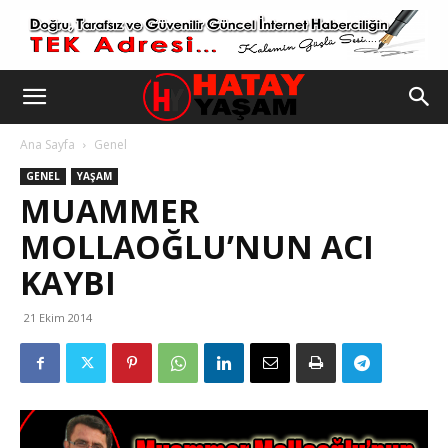
Ana Sayfa
Genel
GENEL
YAŞAM
MUAMMER
MOLLAOĞLU’NUN ACI
KAYBI
21 Ekim 2014