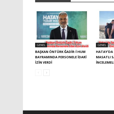
GENEL
GENEL
BAŞKAN ÖNTÜRK ĞADIR-İ HUM
HATAY’DA 
BAYRAMINDA PERSONELE İDARI
MASATLI 
İZIN VERDI
İNCELEME