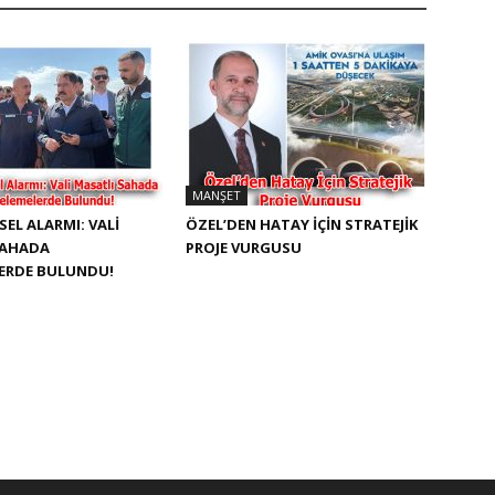
MANŞET
SEL ALARMI: VALI
ÖZEL’DEN HATAY İÇIN STRATEJIK
SAHADA
PROJE VURGUSU
LERDE BULUNDU!