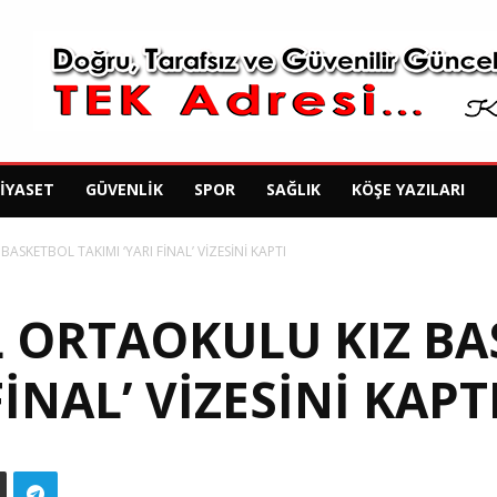
SIYASET
GÜVENLIK
SPOR
SAĞLIK
KÖŞE YAZILARI
SKETBOL TAKIMI ‘YARI FİNAL’ VİZESİNİ KAPTI
 ORTAOKULU KIZ BA
FİNAL’ VİZESİNİ KAPT