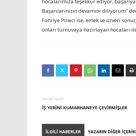
hocalarımıza teşekkür ediyor, başarıy
Başarılarınızın devamını diliyorum” 
Fahriye Pineci ise, emek ve özveri sonu
onları turnuvaya hazırlayan hocaları il
Önceki İçerik
İŞ YERINI KUMARHANEYE ÇEVIRMIŞLER
İLGILI HABERLER
YAZARIN DIĞER İÇERIK