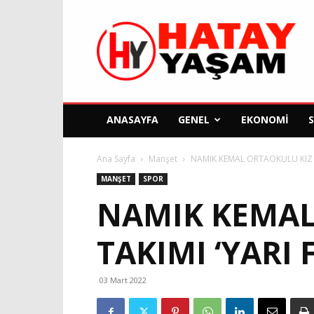
Hatay
Yaşam
Gazetesi
ANASAYFA
GENEL
EKONOMI
Ana Sayfa
Manşet
NAMIK KEMAL ORTAOKULU KIZ BA
MANŞET
SPOR
NAMIK KEMAL
TAKIMI ‘YARI 
03 Mart 2022