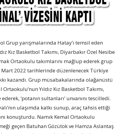
tbol Grup yarışmalarında Hatay’ı temsil eden
ız Kız Basketbol Takımı, Diyarbakır Özel Nesibe
kmak Ortaokulu takımlarını mağlup ederek grup
25 Mart 2022 tarihlerinde düzenlenecek Türkiye
 hakkı kazandı. Grup müsabakalarında olağanüstü
 Ortaokulu’nun Yıldız Kız Basketbol Takımı,
e ederek, ‘potanın sultanları’ unvanını tescilledi.
lı’nın ulaşımda katkı sunup, araç tahsis ettiği
rkını konuşturdu. Namık Kemal Ortaokulu
Emeği geçen Batuhan Gözütok ve Hamza Aslantaş