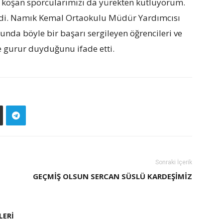
a koşan sporcularımızı da yürekten kutluyorum.
dedi. Namık Kemal Ortaokulu Müdür Yardımcısı
cunda böyle bir başarı sergileyen öğrencileri ve
e gurur duyduğunu ifade etti.
Sonraki İçerik
GEÇMIŞ OLSUN SERCAN SÜSLÜ KARDEŞIMIZ
LERI