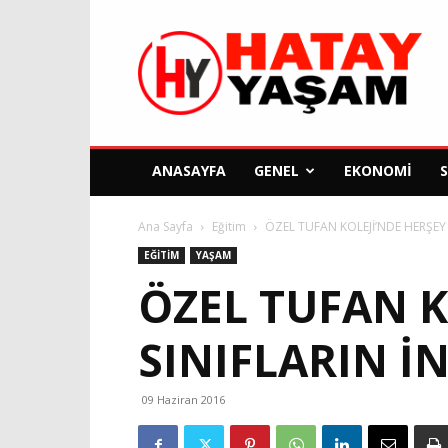
Hatay
Yaşam
Gazetesi
ANASAYFA
GENEL
EKONOMI
Ana Sayfa
Eğitim
ÖZEL TUFAN KOLEJİ’NDE HERŞEY İ
EĞITIM
YAŞAM
ÖZEL TUFAN K
SINIFLARIN İ
09 Haziran 2016