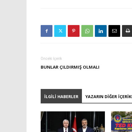
Önceki İçerik
BUNLAR ÇILDIRMIŞ OLMALI
İLGILI HABERLER
YAZARIN DIĞER İÇERIK