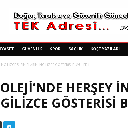
SIYASET
GÜVENLIK
SPOR
SAĞLIK
KÖŞE YAZILARI
NGİLİZCE 5. SINIFLARIN İNGİLİZCE GÖSTERİSİ BÜYÜLEDİ
OLEJİ’NDE HERŞEY İN
NGİLİZCE GÖSTERİSİ 