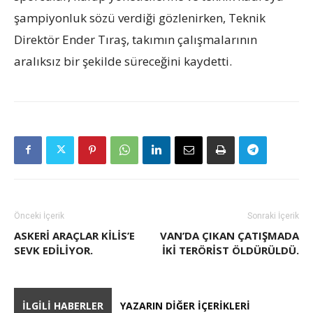
şampiyonluk sözü verdiği gözlenirken, Teknik
Direktör Ender Tıraş, takımın çalışmalarının
aralıksız bir şekilde süreceğini kaydetti.
Önceki İçerik
Sonraki İçerik
ASKERI ARAÇLAR KILIS’E
VAN’DA ÇIKAN ÇATIŞMADA
SEVK EDILIYOR.
IKI TERÖRIST ÖLDÜRÜLDÜ.
İLGILI HABERLER
YAZARIN DIĞER İÇERIKLERI