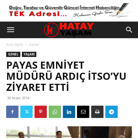
Ana Sayfa
Genel
GENEL
YAŞAM
PAYAS EMNIYET
MÜDÜRÜ ARDIÇ İTSO’YU
ZIYARET ETTI
30 Nisan 2014