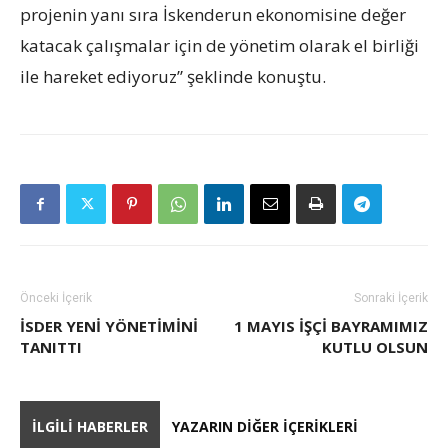
projenin yanı sıra İskenderun ekonomisine değer
katacak çalışmalar için de yönetim olarak el birliği
ile hareket ediyoruz” şeklinde konuştu.
Önceki İçerik
Sonraki İçerik
İSDER YENİ YÖNETİMİNİ
1 MAYIS İŞÇI BAYRAMIMIZ
TANITTI
KUTLU OLSUN
İLGILI HABERLER
YAZARIN DIĞER İÇERIKLERI