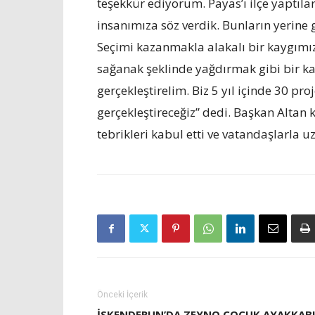
teşekkür ediyorum. Payas’ı ilçe yaptılar
insanımıza söz verdik. Bunların yerine 
Seçimi kazanmakla alakalı bir kaygımız
sağanak şeklinde yağdırmak gibi bir k
gerçekleştirelim. Biz 5 yıl içinde 30 pr
gerçekleştireceğiz” dedi. Başkan Altan
tebrikleri kabul etti ve vatandaşlarla
Önceki İçerik
İSKENDERUN’DA ZEYNO ÇOCUK AYAKKAB