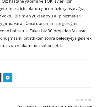
. Biz hastane yapımı ve TOKİ evleri için
getirilmesi için olanca gücümüzle çalışacağız.
 yoktu. Bizim en yüksek oyu alıp hizmetleri
aygımız vardı. Önce dönemimizin gereğini
ojeden bahsettik. Fakat biz 30 projeden fazlasını
 konuşmasını bitirdikten sonra belediyeye gelerek
 uzun uzun makamında sohbet etti.
Sonraki İçerik
I
ÜYSEN’DEN SEYFI DINGIL’E HAYIRLI OLSUN