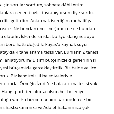
için sorular sordum, sohbete dâhil ettim.
lanlara neden böyle davranıyorsun diye sordu.
mı dile getirdim. Anlatmak istediğim muhalif ya
in varız. Ne bundan önce, ne şimdi ne de bundan
olabilir. İskenderun’da, Dörtyol’da içme suyu
 km boru hattı döşedik. Payas’a kaynak suyu
Hatay’da 4 tane arıtma tesisi var. Bunların 2 tanesi
mi anlatıyorum? Bizim bütçemizle diğerlerinin ki
yesi bütçemizle gerçekleştirdik. Biz belde ve ilçe
uz. Biz kendimizi il belediyeleriyle
r ortada. Örneğin İzmir’de hala arıtma tesisi yok.
angi partiden olursa olsun her belediye
luluğu var. Bu hizmeti benim partimden de bir
im. Başbakanımıza ve Adalet Bakanımıza çok