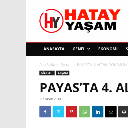
Hatay
Yaşam
Gazetesi
ANASAYFA
GENEL
EKONOMI
Ana Sayfa
Siyaset
PAYAS’TA 4. ALTAN DÖNEMİ BA
SIYASET
YAŞAM
PAYAS’TA 4. 
07 Nisan 2014