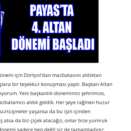
dönem için Dörtyol’dan mazbatasını aldıktan
şlara bir teşekkür konuşması yaptı. Başkan Altan
lıyorum. Yeni başkanlık dönemimiz şehrimize,
azbatamızı aldık geldik. Her şeye rağmen huzur
 sürtüşmeler yaşansa da bu işin içinden
taş atsa da biz çiçek atacağız, onlar bize yumruk
. dönemi sadece ben değil siz de tamamladınız.