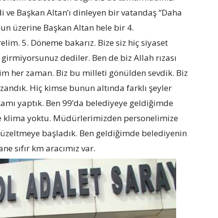
di ve Başkan Altan’ı dinleyen bir vatandaş “Daha
un üzerine Başkan Altan hele bir 4.
lim. 5. Döneme bakarız. Bize siz hiç siyaset
girmiyorsunuz dediler. Ben de biz Allah rızası
erdim her zaman. Biz bu milleti gönülden sevdik. Biz
azandık. Hiç kimse bunun altında farklı şeyler
kamı yaptık. Ben 99’da belediyeye geldiğimde
e klima yoktu. Müdürlerimizden personelimize
ı düzeltmeye başladık. Ben geldiğimde belediyenin
ane sıfır km aracımız var.