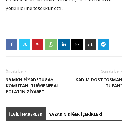
yetkililerine teşekkür etti.
Önceki İçerik
Sonraki İçerik
39.MKN.PİYADETUGAY
KADIM DOST “OSMAN
KOMUTANI TUĞGENERAL
TUFAN”
POLAT’IN ZİYARETİ
İLGILI HABERLER
YAZARIN DIĞER İÇERIKLERI