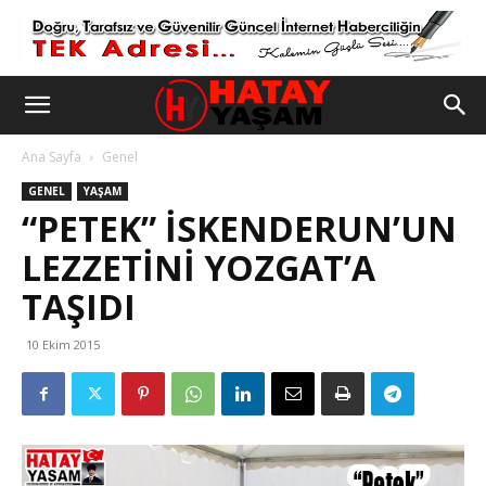
Ana Sayfa
Genel
GENEL
YAŞAM
“PETEK” İSKENDERUN’UN
LEZZETINI YOZGAT’A
TAŞIDI
10 Ekim 2015