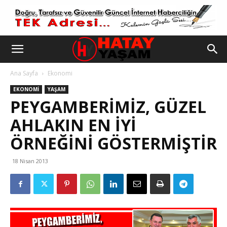
Ana Sayfa
Ekonomi
EKONOMI
YAŞAM
PEYGAMBERİMİZ, GÜZEL
AHLAKIN EN İYİ
ÖRNEĞİNİ GÖSTERMİŞTİR
18 Nisan 2013