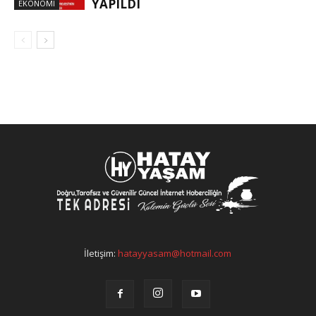
YAPILDI
EKONOMI
İletişim:
hatayyasam@hotmail.com