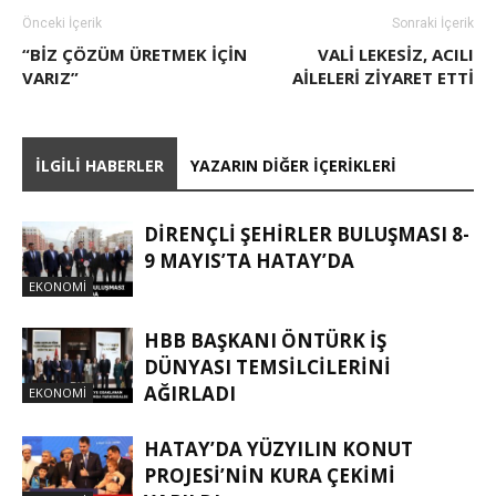
Önceki İçerik
Sonraki İçerik
“BIZ ÇÖZÜM ÜRETMEK IÇIN
VALI LEKESIZ, ACILI
VARIZ”
AILELERI ZIYARET ETTI
İLGILI HABERLER
YAZARIN DIĞER İÇERIKLERI
DİRENÇLİ ŞEHİRLER BULUŞMASI 8-
9 MAYIS’TA HATAY’DA
EKONOMI
HBB BAŞKANI ÖNTÜRK İŞ
DÜNYASI TEMSİLCİLERİNİ
AĞIRLADI
EKONOMI
HATAY’DA YÜZYILIN KONUT
PROJESİ’NİN KURA ÇEKİMİ