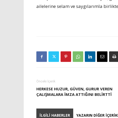
ailelerine selam ve saygılarımla birlik
Önceki İçerik
HERKESE HUZUR, GÜVEN, GURUR VEREN
ÇALIŞMALARA IMZA ATTIĞINI BELIRTTI
İLGILI HABERLER
YAZARIN DIĞER İÇERIK