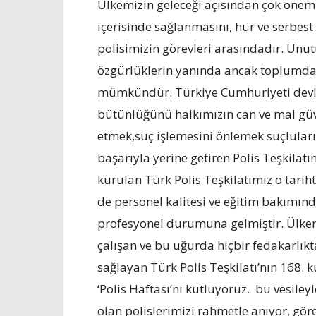
Ülkemizin geleceği açısından çok önem
içerisinde sağlanmasını, hür ve serbe
polisimizin görevleri arasındadır. Un
özgürlüklerin yanında ancak toplumda
mümkündür. Türkiye Cumhuriyeti devlet
bütünlüğünü halkımızın can ve mal güv
etmek,suç işlemesini önlemek suçluları
başarıyla yerine getiren Polis Teşkilat
kurulan Türk Polis Teşkilatımız o tar
de personel kalitesi ve eğitim bakımın
profesyonel durumuna gelmiştir. Ülkemi
çalışan ve bu uğurda hiçbir fedakarlık
sağlayan Türk Polis Teşkilatı’nın 168
‘Polis Haftası’nı kutluyoruz. bu vesiley
olan polislerimizi rahmetle anıyor, gör