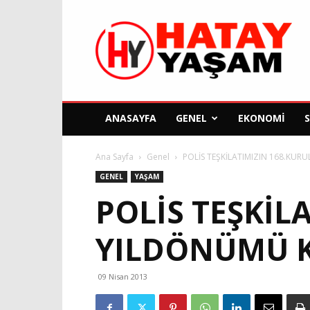
Hatay
Yaşam
Gazetesi
ANASAYFA
GENEL
EKONOMI
Ana Sayfa
Genel
POLİS TEŞKİLATIMIZIN 168.KU
GENEL
YAŞAM
POLİS TEŞKİL
YILDÖNÜMÜ 
09 Nisan 2013