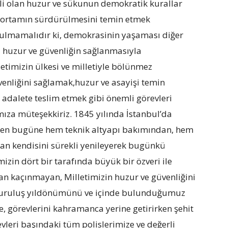
li olan huzur ve sükunun demokratik kurallar
st ortamın sürdürülmesini temin etmek
utulmamalıdır ki, demokrasinin yaşaması diğer
 huzur ve güvenliğin sağlanmasıyla
imizin ülkesi ve milletiyle bölünmez
enliğini sağlamak,huzur ve asayişi temin
 adalete teslim etmek gibi önemli görevleri
ımıza müteşekkiriz. 1845 yılında İstanbul’da
ihten bugüne hem teknik altyapı bakımından, hem
dan kendisini sürekli yenileyerek bugünkü
zin dört bir tarafında büyük bir özveri ile
tan kaçınmayan, Milletimizin huzur ve güvenliğini
. kuruluş yıldönümünü ve içinde bulunduğumuz
le, görevlerini kahramanca yerine getirirken şehit
evleri başındaki tüm polislerimize ve değerli