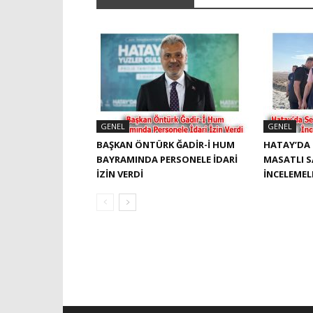
GENEL
GENEL
BAŞKAN ÖNTÜRK ĞADIR-İ HUM
HATAY’DA 
BAYRAMINDA PERSONELE İDARI
MASATLI 
İZIN VERDI
İNCELEME