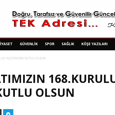
SIYASET
GÜVENLIK
SPOR
SAĞLIK
KÖŞE YAZILARI
RULUŞ YILDÖNÜMÜ KUTLU OLSUN
ATIMIZIN 168.KURUL
KUTLU OLSUN