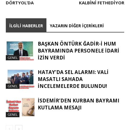
DÖRTYOL’DA
KALBINI FETHEDIYOR
İLGILI HABERLER
YAZARIN DIĞER İÇERIKLERI
BAŞKAN ÖNTÜRK ĞADIR-İ HUM
BAYRAMINDA PERSONELE İDARI
İZIN VERDI
GENEL
HATAY’DA SEL ALARMI: VALI
MASATLI SAHADA
İNCELEMELERDE BULUNDU!
GENEL
İSDEMIR’DEN KURBAN BAYRAMI
KUTLAMA MESAJI
GENEL