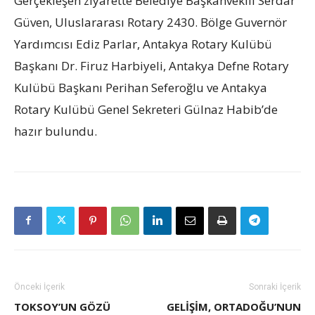
Gerçekleşen ziyarette Belediye Başkanvekili Serdar
Güven, Uluslararası Rotary 2430. Bölge Guvernör
Yardımcısı Ediz Parlar, Antakya Rotary Kulübü
Başkanı Dr. Firuz Harbiyeli, Antakya Defne Rotary
Kulübü Başkanı Perihan Seferoğlu ve Antakya
Rotary Kulübü Genel Sekreteri Gülnaz Habib’de
hazır bulundu.
Önceki İçerik
Sonraki İçerik
TOKSOY’UN GÖZÜ
GELIŞIM, ORTADOĞU’NUN