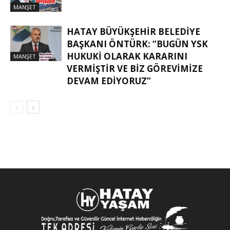
MANŞET
HATAY BÜYÜKŞEHIR BELEDIYE
BAŞKANI ÖNTÜRK: “BUGÜN YSK
HUKUKI OLARAK KARARINI
MANŞET
VERMIŞTIR VE BIZ GÖREVIMIZE
DEVAM EDIYORUZ”