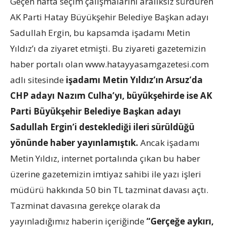
Geçen hafta seçim çalışmalarını aralıksız sürdüren
AK Parti Hatay Büyükşehir Belediye Başkan adayı
Sadullah Ergin, bu kapsamda işadamı Metin
Yıldız’ı da ziyaret etmişti. Bu ziyareti gazetemizin
haber portalı olan www.hatayyasamgazetesi.com
adlı sitesinde
i
şadamı Metin Yıldız’ın Arsuz’da
CHP adayı Nazım Culha’yı, büyükşehirde ise AK
Parti Büyükşehir Belediye Başkan adayı
Sadullah Ergin’i desteklediği ileri sürüldüğü
yönünde haber yayınlamıştık.
Ancak işadamı
Metin Yıldız, internet portalında çıkan bu haber
üzerine gazetemizin imtiyaz sahibi ile yazı işleri
müdürü hakkında 50 bin TL tazminat davası açtı.
Tazminat davasına gerekçe olarak da
yayınladığımız haberin içeriğinde
“Gerçeğe aykırı,