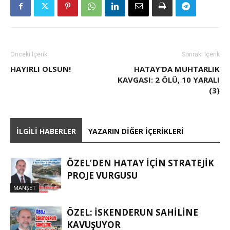
Önceki İçerik
Sonraki İçerik
HAYIRLI OLSUN!
HATAY’DA MUHTARLIK
KAVGASI: 2 ÖLÜ, 10 YARALI
(3)
İLGILI HABERLER
YAZARIN DIĞER İÇERIKLERI
ÖZEL’DEN HATAY İÇIN STRATEJIK
PROJE VURGUSU
MANŞET
ÖZEL: İSKENDERUN SAHİLİNE
KAVUŞUYOR