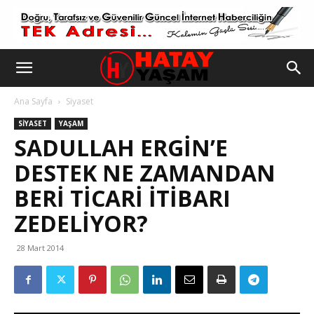
Ana Sayfa
Siyaset
SIYASET
YAŞAM
SADULLAH ERGIN’E
DESTEK NE ZAMANDAN
BERI TICARI ITIBARI
ZEDELIYOR?
28 Mart 2014