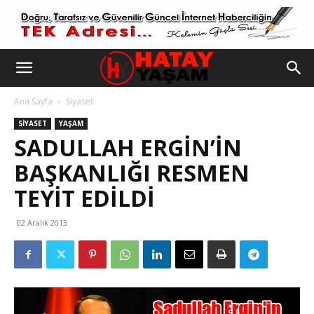
Ana Sayfa
Siyaset
SIYASET
YAŞAM
SADULLAH ERGIN’IN
BAŞKANLIĞI RESMEN
TEYIT EDILDI
02 Aralık 2013