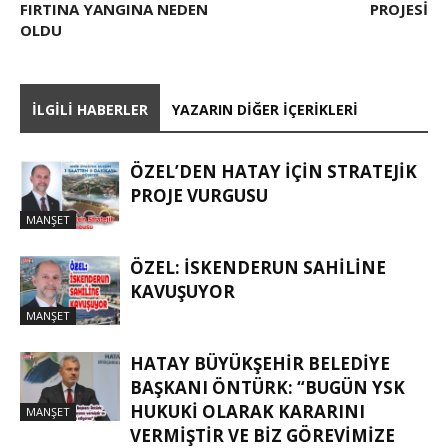
FIRTINA YANGINA NEDEN
PROJESİ
OLDU
İLGILI HABERLER
YAZARIN DIĞER İÇERIKLERI
ÖZEL’DEN HATAY İÇIN STRATEJIK
PROJE VURGUSU
MANŞET
ÖZEL: İSKENDERUN SAHİLİNE
KAVUŞUYOR
MANŞET
HATAY BÜYÜKŞEHIR BELEDIYE
BAŞKANI ÖNTÜRK: “BUGÜN YSK
HUKUKI OLARAK KARARINI
MANŞET
VERMIŞTIR VE BIZ GÖREVIMIZE