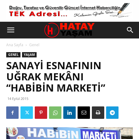
Ana Sayfa
Genel
GENEL
YAŞAM
SANAYI ESNAFININ
UĞRAK MEKÂNI
“HABIBIN MARKETI”
14 Eylül 2015