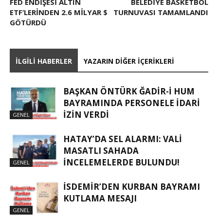
FED ENDIŞESI ALTIN
BELEDİYE BASKETBOL
ETF’LERINDEN 2.6 MILYAR $
TURNUVASI TAMAMLANDI
GÖTÜRDÜ
İLGILI HABERLER
YAZARIN DIĞER İÇERIKLERI
BAŞKAN ÖNTÜRK ĞADIR-İ HUM
BAYRAMINDA PERSONELE İDARI
İZIN VERDI
GENEL
HATAY’DA SEL ALARMI: VALI
MASATLI SAHADA
İNCELEMELERDE BULUNDU!
GENEL
İSDEMIR’DEN KURBAN BAYRAMI
KUTLAMA MESAJI
GENEL