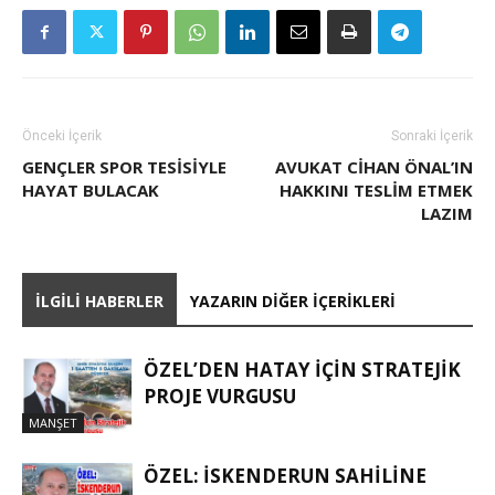
Önceki İçerik
Sonraki İçerik
GENÇLER SPOR TESISIYLE
AVUKAT CIHAN ÖNAL’IN
HAYAT BULACAK
HAKKINI TESLIM ETMEK
LAZIM
İLGILI HABERLER
YAZARIN DIĞER İÇERIKLERI
ÖZEL’DEN HATAY İÇIN STRATEJIK
PROJE VURGUSU
MANŞET
ÖZEL: İSKENDERUN SAHİLİNE