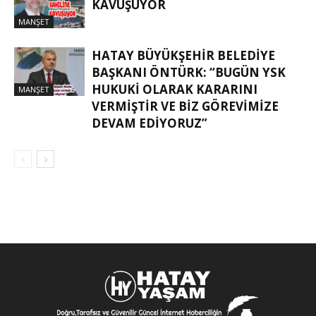
KAVUŞUYOR
MANŞET
HATAY BÜYÜKŞEHIR BELEDIYE
BAŞKANI ÖNTÜRK: “BUGÜN YSK
HUKUKI OLARAK KARARINI
MANŞET
VERMIŞTIR VE BIZ GÖREVIMIZE
DEVAM EDIYORUZ”