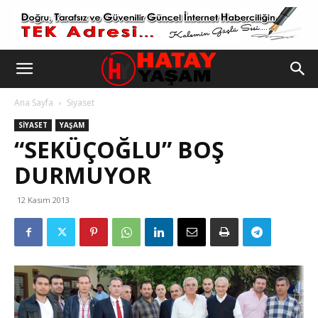
Ana Sayfa
Siyaset
SIYASET
YAŞAM
“SEKÜÇOĞLU” BOŞ
DURMUYOR
12 Kasım 2013