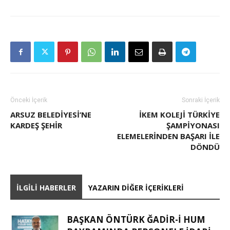
Önceki İçerik
Sonraki İçerik
ARSUZ BELEDIYESI’NE
İKEM KOLEJİ TÜRKİYE
KARDEŞ ŞEHIR
ŞAMPİYONASI
ELEMELERİNDEN BAŞARI İLE
DÖNDÜ
İLGILI HABERLER
YAZARIN DIĞER İÇERIKLERI
BAŞKAN ÖNTÜRK ĞADIR-İ HUM