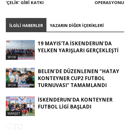
‘ÇELİK’ GIBI KATKI
OPERASYONU
İLGILI HABERLER
YAZARIN DIĞER İÇERIKLERI
19 MAYIS’TA İSKENDERUN’DA
YELKEN YARIŞLARI GERÇEKLEŞTI
SPOR
BELEN’DE DÜZENLENEN “HATAY
KONTEYNER CUP2 FUTBOL
TURNUVASI” TAMAMLANDI
SPOR
İSKENDERUN’DA KONTEYNER
FUTBOL LİGİ BAŞLADI
MANŞET