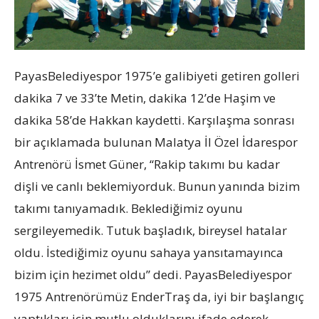
PayasBelediyespor 1975’e galibiyeti getiren golleri
dakika 7 ve 33’te Metin, dakika 12’de Haşim ve
dakika 58’de Hakkan kaydetti. Karşılaşma sonrası
bir açıklamada bulunan Malatya İl Özel İdarespor
Antrenörü İsmet Güner, “Rakip takımı bu kadar
dişli ve canlı beklemiyorduk. Bunun yanında bizim
takımı tanıyamadık. Beklediğimiz oyunu
sergileyemedik. Tutuk başladık, bireysel hatalar
oldu. İstediğimiz oyunu sahaya yansıtamayınca
bizim için hezimet oldu” dedi. PayasBelediyespor
1975 Antrenörümüz EnderTraş da, iyi bir başlangıç
yaptıkları için mutlu olduklarını ifade ederek