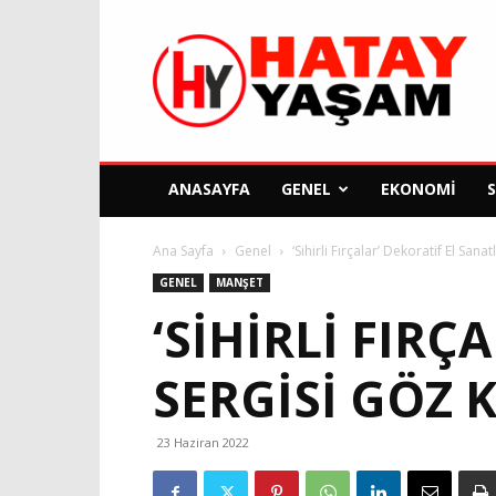
Hatay
Yaşam
Gazetesi
ANASAYFA
GENEL
EKONOMI
Ana Sayfa
Genel
‘Sihirli Fırçalar’ Dekoratif El San
GENEL
MANŞET
‘SIHIRLI FIRÇ
SERGISI GÖZ 
23 Haziran 2022