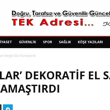
SIYASET
GÜVENLIK
SPOR
SAĞLIK
KÖŞE YAZILARI
atları Sergisi Göz Kamaştırdı
ALAR’ DEKORATIF EL
KAMAŞTIRDI