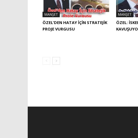
MANŞET
MANŞET
ÖZEL’DEN HATAY İÇIN STRATEJIK
ÖZEL: İSK
PROJE VURGUSU
KAVUŞUYO