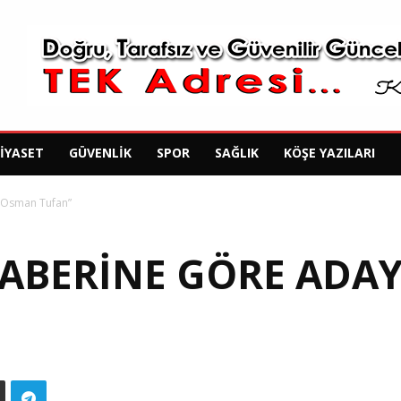
SIYASET
GÜVENLIK
SPOR
SAĞLIK
KÖŞE YAZILARI
 “Osman Tufan”
ABERINE GÖRE ADA