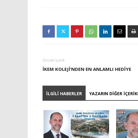
Önceki İçerik
İKEM KOLEJI’NDEN EN ANLAMLI HEDIYE
İLGILI HABERLER
YAZARIN DIĞER İÇERIK