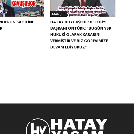
MANŞET
ENDERUN SAHİLİNE
HATAY BÜYÜKŞEHIR BELEDIYE
R
BAŞKANI ÖNTÜRK: “BUGÜN YSK
HUKUKI OLARAK KARARINI
VERMIŞTIR VE BIZ GÖREVIMIZE
DEVAM EDIYORUZ”