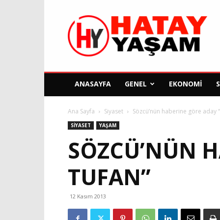
Hatay
Yaşam
Gazetesi
ANASAYFA
GENEL
EKONOMI
Ana Sayfa
Siyaset
Sözcü’nün haberine göre aday
SIYASET
YAŞAM
SÖZCÜ’NÜN H
TUFAN”
12 Kasım 2013