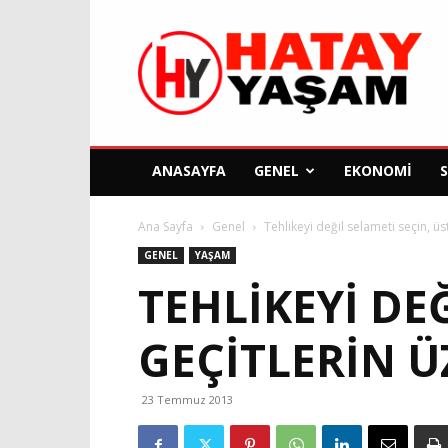
Hatay
Yaşam
Gazetesi
ANASAYFA
GENEL
EKONOMI
Ana Sayfa
Genel
Tehlikeyi değil selameti seçin, üs
GENEL
YAŞAM
TEHLIKEYI DE
GEÇITLERIN 
23 Temmuz 2013