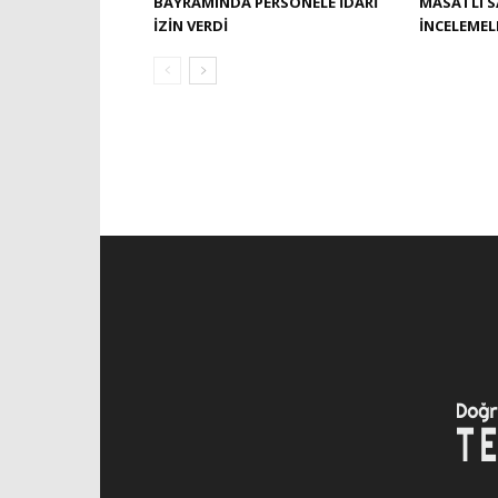
BAYRAMINDA PERSONELE İDARI
MASATLI 
İZIN VERDI
İNCELEME