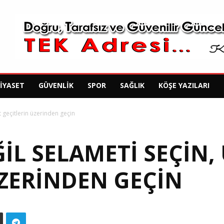
SIYASET
GÜVENLIK
SPOR
SAĞLIK
KÖŞE YAZILARI
t geçitlerin üzerinden geçin
ĞIL SELAMETI SEÇIN,
ÜZERINDEN GEÇIN