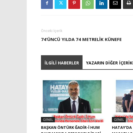
Önceki İçerik
74’ÜNCÜ YILDA 74 METRELIK KÜNEFE
İLGILI HABERLER
YAZARIN DIĞER İÇERIK
GENEL
GENEL
BAŞKAN ÖNTÜRK ĞADIR-İ HUM
HATAY’DA 