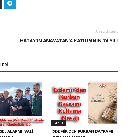
Sonraki İçerik
HATAY’IN ANAVATAN’A KATILIŞININ 74.YILI
LERI
GENEL
SEL ALARMI: VALI
İSDEMIR’DEN KURBAN BAYRAMI